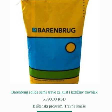
Opcije
mogu
biti
izabrane
na
stranici
proizvoda.
Barenbrug solide seme trave za gust i izdržljiv travnjak
5.790,00
RSD
Baštenski program
,
Travne smeše