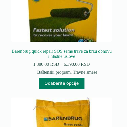
Barenbrug quick repair SOS seme trave za brzu obnovu
i hladne uslove
Raspon
1.380,00
RSD
–
6.390,00
RSD
cena:
Baštenski program
,
Travne smeše
od
1.380,00 RSD
Ovaj
Odaberite opcije
do
proizvod
6.390,00 RSD
ima
više
varijanti.
Opcije
mogu
biti
izabrane
na