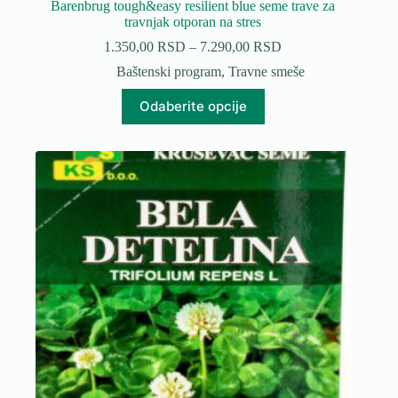
Barenbrug tough&easy resilient blue seme trave za
travnjak otporan na stres
Raspon
1.350,00
RSD
–
7.290,00
RSD
cena:
Baštenski program
,
Travne smeše
od
1.350,00 RSD
Ovaj
Odaberite opcije
do
proizvod
7.290,00 RSD
ima
više
varijanti.
Opcije
mogu
biti
izabrane
na
stranici
proizvoda.