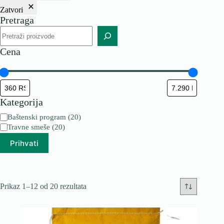
Zatvori
Pretraga
Pretraga
Cena
Kategorija
Kategorija
Baštenski program
(
20
)
Travne smeše
(
20
)
Prihvati
Prikaz 1–12 od 20 rezultata