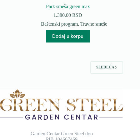
Park smeša green max
1.380,00
RSD
Baštenski program
,
Travne smeše
Dodaj u korpu
SLEDEĆA
Garden Centar Green Steel doo
PIB 104667469