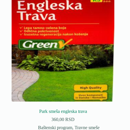
Park smeša engleska trava
360,00
RSD
Baštenski program
,
Travne smeše