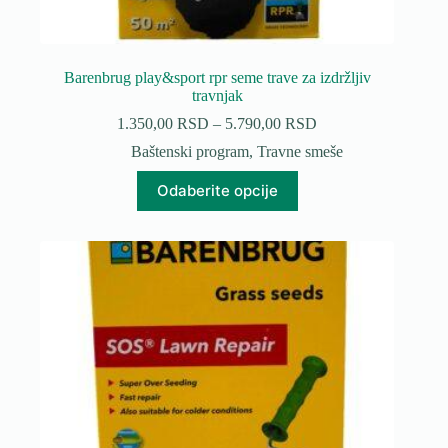
Barenbrug play&sport rpr seme trave za izdržljiv
travnjak
Raspon
1.350,00
RSD
–
5.790,00
RSD
cena:
Baštenski program
,
Travne smeše
od
1.350,00 RSD
Ovaj
Odaberite opcije
do
proizvod
5.790,00 RSD
ima
više
varijanti.
Opcije
mogu
biti
izabrane
na
stranici
proizvoda.