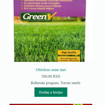
na
stranici
proizvoda.
Obloženo seme start
500,00
RSD
Baštenski program
,
Travne smeše
Dodaj u korpu