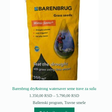
Barenbrug dry&strong watersaver seme trave za sušu
Raspon
1.350,00
RSD
–
5.790,00
RSD
cena:
Baštenski program
,
Travne smeše
od
1.350,00 RSD
Ovaj