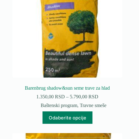
stranici
proizvoda.
Barenbrug shadow&sun seme trave za hlad
Raspon
1.350,00
RSD
–
5.790,00
RSD
cena:
Baštenski program
,
Travne smeše
od
1.350,00 RSD
Ovaj
Odaberite opcije
do
proizvod
5.790,00 RSD
ima
više
varijanti.