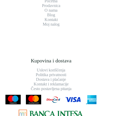
Početna
Prodavnica
O nama
Blog
Kontakt
Moj nalog
Kupovina i dostava
Uslovi korišćenja
Politika privatnosti
Dostava i plaćanje
Kontakt i reklamacije
Često postavljena pitanja