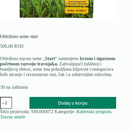
Obloženo seme start
500,00
RSD
Obloženo travno seme „
Start
“ namenjeno
brzom i sigurnom
početnom razvoju travnjaka.
Zahvaljujući zaštitnoj i
hranljivoj oblozi, seme ima poboljšanu klijavost i omogućava
brže nicanje i ravnomeran rast, čak i u zahtevnijim uslovima.
30 na zalihama
Obloženo
Dodaj u korpu
seme
start
Šifra proizvoda:
SM-000072
Kategorije:
Baštenski program
,
količina
Travne smeše