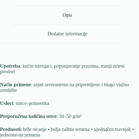
Opis
Dodatne informacije
Upotreba
: kućni travnjaci, popunjavanje praznina, manji zeleni
prostori
Način primene
: sejati ravnomerno na pripremljeno i blago vlažno
zemljište
Uslovi
: sunce–polusenka
Preporučena količina setve
: 30–50 g/m²
Prednosti:
brže nicanje • bolja zaštita semena • ujednačen travnjak •
jednostavna primena