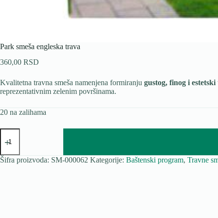
Park smeša engleska trava
360,00
RSD
Kvalitetna travna smeša namenjena formiranju
gustog, finog i estets
reprezentativnim zelenim površinama.
20 na zalihama
Park
smeša
engleska
trava
Šifra proizvoda:
SM-000062
Kategorije:
Baštenski program
,
Travne s
količina