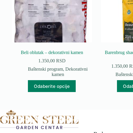
Beli oblutak – dekorativni kamen
Barenbrug sha
1.350,00
RSD
1.350,00
R
Baštenski program
,
Dekorativni
kamen
Baštensk
Ovaj
Odaberite opcije
Odab
proizvod
ima
više
varijanti.
Opcije
mogu
biti
izabrane
na