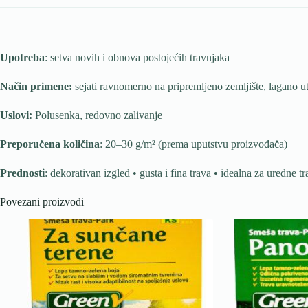
Upotreba
: setva novih i obnova postojećih travnjaka
Način primene:
sejati ravnomerno na pripremljeno zemljište, lagano utab
Uslovi:
Polusenka, redovno zalivanje
Preporučena količina
: 20–30 g/m² (prema uputstvu proizvođača)
Prednosti
: dekorativan izgled • gusta i fina trava • idealna za uredne t
Povezani proizvodi