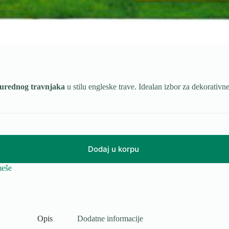
ki urednog travnjaka
u stilu engleske trave. Idealan izbor za dekorativn
Dodaj u korpu
meše
Opis
Dodatne informacije