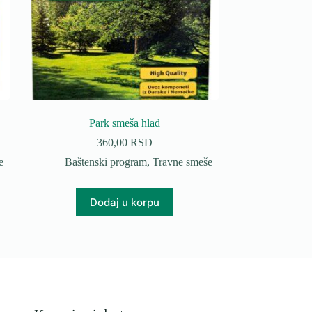
Park smeša hlad
360,00
RSD
e
Baštenski program
,
Travne smeše
Dodaj u korpu