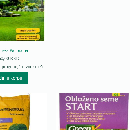
smeša Panorama
60,00
RSD
i program
,
Travne smeše
aj u korpu