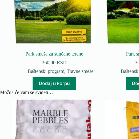
Park smeša za sunčane terene
Park 
360,00
RSD
3
Baštenski program
,
Travne smeše
Baštensk
Dodaj u korpu
Dod
Možda će vam se svideti…