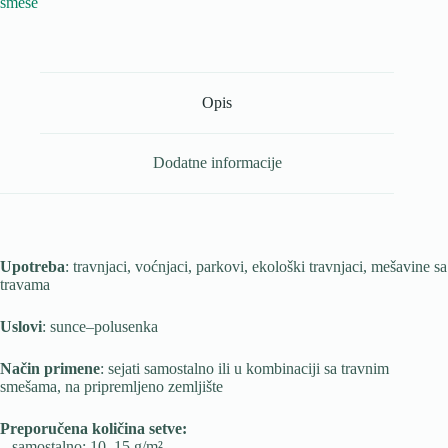
smeše
Opis
Dodatne informacije
Upotreba
: travnjaci, voćnjaci, parkovi, ekološki travnjaci, mešavine sa
travama
Uslovi
: sunce–polusenka
Način primene
: sejati samostalno ili u kombinaciji sa travnim
smešama, na pripremljeno zemljište
Preporučena količina setve:
– samostalno: 10–15 g/m²