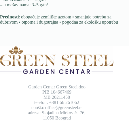
– u mešavinama: 3–5 g/m²
Prednosti
: obogaćuje zemljište azotom • smanjuje potrebu za
đubrivom • otporna i dugotrajna • pogodna za ekološku upotrebu
Garden Centar Green Steel doo
PIB 104667469
MB 20211458
telefon: +381 66 261062
epošta: office@greensteel.rs
adresa: Stojadina Mirkovića 76,
11050 Beograd