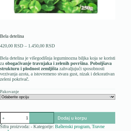
Bela detelina
Raspon
420,00
RSD
–
1.450,00
RSD
cena:
od
Bela detelina je višegodišnja leguminozna biljka koja se koristi
420,00 RSD
za
obogaćivanje travnjaka i zelenih površina
.
Poboljšava
do
strukturu i plodnost zemljišta
zahvaljujući sposobnosti
1.450,00 RSD
vezivanja azota, a istovremeno stvara gust, nizak i dekorativan
zeleni pokrivač.
Pakovanje
Bela
Dodaj u korpu
detelina
količina
Šifra proizvoda:
-
Kategorije:
Baštenski program
,
Travne