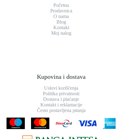
Početna
Prodavnica
O nama
Blog
Kontakt
Moj nalog
Kupovina i dostava
Uslovi korišćenja
Politika privatnosti
Dostava i plaćanje
Kontakt i reklamacije
Često postavljena pitanja