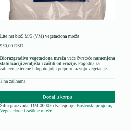
Lite net bio5 M/5 (VM) vegetaciona mreža
950,00
RSD
Biorazgradiva vegetaciona mreža
veće čvrstoće
namenjena
stabilizaciji zemljišta i zaštiti od erozije
. Pogodna za
zahtevnije terene i dugotrajniju potporu razvoju vegetacije.
1 na zalihama
Dodaj u korpu
Šifra proizvoda:
DM-000036
Kategorije:
Baštenski program
,
Vegetacione i zaštitne mreže