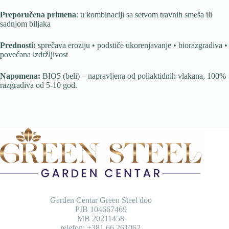
Preporučena primena
: u kombinaciji sa setvom travnih smeša ili
sadnjom biljaka
Prednosti:
sprečava eroziju • podstiče ukorenjavanje • biorazgradiva •
povećana izdržljivost
Napomena:
BIO5 (beli) – napravljena od poliaktidnih vlakana, 100%
razgradiva od 5-10 god.
Garden Centar Green Steel doo
PIB 104667469
MB 20211458
telefon: +381 66 261062