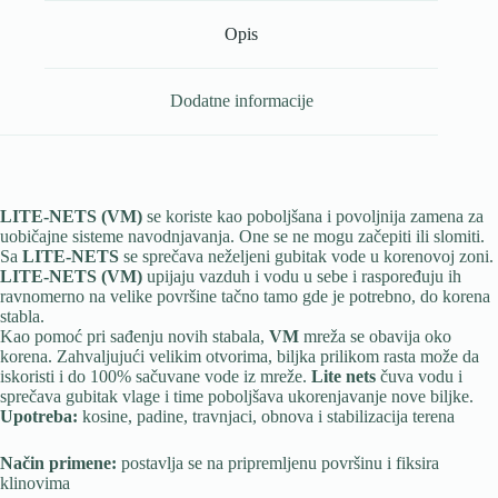
Opis
Dodatne informacije
LITE-NETS (VM)
se koriste kao poboljšana i povoljnija zamena za
uobičajne sisteme navodnjavanja. One se ne mogu začepiti ili slomiti.
Sa
LITE-NETS
se sprečava neželjeni gubitak vode u korenovoj zoni.
LITE-NETS (VM)
upijaju vazduh i vodu u sebe i raspoređuju ih
ravnomerno na velike površine tačno tamo gde je potrebno, do korena
stabla.
Kao pomoć pri sađenju novih stabala,
VM
mreža se obavija oko
korena. Zahvaljujući velikim otvorima, biljka prilikom rasta može da
iskoristi i do 100% sačuvane vode iz mreže.
Lite nets
čuva vodu i
sprečava gubitak vlage i time poboljšava ukorenjavanje nove biljke.
Upotreba:
kosine, padine, travnjaci, obnova i stabilizacija terena
Način primene:
postavlja se na pripremljenu površinu i fiksira
klinovima