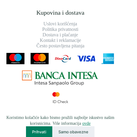
Kupovina i dostava
Uslovi korišćenja
Politika privatnosti
Dostava i plaćanje
Kontakt i reklamacije
Često postavljena pitanja
Koristimo kolačiće kako bismo pružili najbolje iskustvo našim
korisnicima. Više informacija
ovde
Prihvati
Samo obavezne
© 2026
greensteel.rs
, sva prava zadržana | Razvijeno od strane