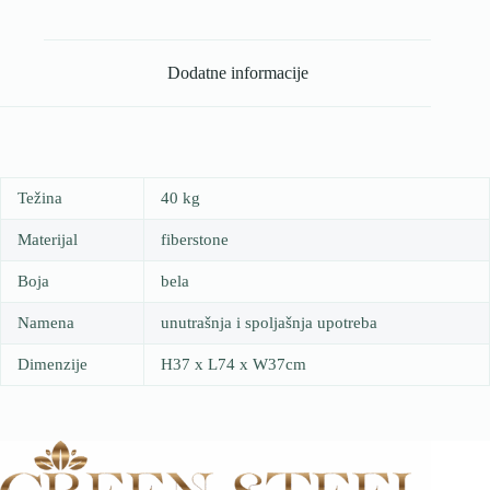
Dodatne informacije
Težina
40 kg
Materijal
fiberstone
Boja
bela
Namena
unutrašnja i spoljašnja upotreba
Dimenzije
H37 x L74 x W37cm