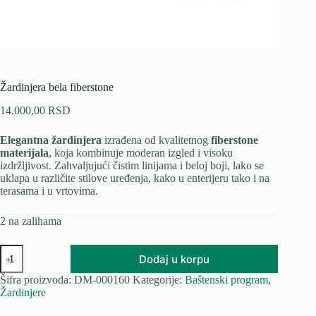
Žardinjera bela fiberstone
14.000,00
RSD
Elegantna žardinjera
izrađena od kvalitetnog
fiberstone
materijala
, koja kombinuje moderan izgled i visoku
izdržljivost. Zahvaljujući čistim linijama i beloj boji, lako se
uklapa u različite stilove uređenja, kako u enterijeru tako i na
terasama i u vrtovima.
2 na zalihama
Žardinjera
Dodaj u korpu
bela
fiberstone
Šifra proizvoda:
DM-000160
Kategorije:
Baštenski program
,
količina
Žardinjere