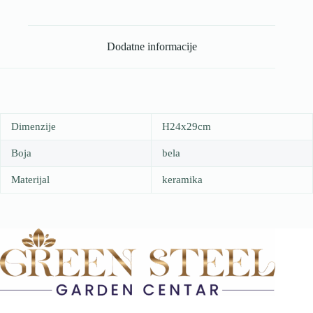
Dodatne informacije
Dimenzije
H24x29cm
Boja
bela
Materijal
keramika