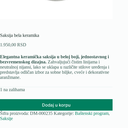
Saksija bela keramika
1.950,00
RSD
Elegantna keramička saksija u beloj boji, jednostavnog i
bezvremenskog dizajna.
Zahvaljujući čistim linijama i
neutralnoj nijansi, lako se uklapa u različite stilove uređenja i
predstavlja odličan izbor za sobne biljke, cveće i dekorativne
aranžmane.
1 na zalihama
Dodaj u korpu
Šifra proizvoda:
DM-000235
Kategorije:
Baštenski program
,
Saksije