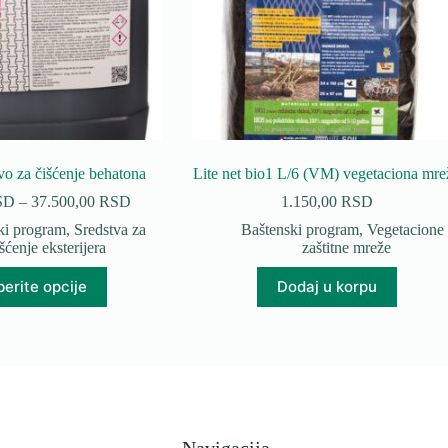
vo za čišćenje behatona
Lite net bio1 L/6 (VM) vegetaciona mre
Raspon
SD
–
37.500,00
RSD
1.150,00
RSD
cena:
ki program
,
Sredstva za
Baštenski program
,
Vegetacione 
od
šćenje eksterijera
zaštitne mreže
4.400,00 RSD
do
Ovaj
erite opcije
Dodaj u korpu
37.500,00 RSD
proizvod
ima
više
varijanti.
Opcije
mogu
biti
izabrane
na
Navigacija