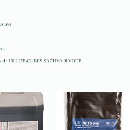
 uslova
rena
1-2 god.; 10l LITE-CUBES SAČUVA 9l VODE