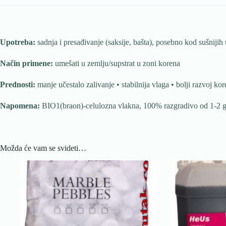
količina
Upotreba:
sadnja i presađivanje (saksije, bašta), posebno kod sušnijih
Način primene:
umešati u zemlju/supstrat u zoni korena
Prednosti:
manje učestalo zalivanje • stabilnija vlaga • bolji razvoj ko
Napomena:
BIO1(braon)-celulozna vlakna, 100% razgradivo od 
Možda će vam se svideti…