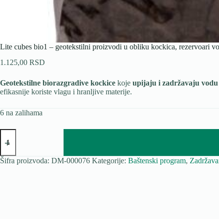
Lite cubes bio1 – geotekstilni proizvodi u obliku kockica, rezervoari v
1.125,00
RSD
Geotekstilne biorazgradive kockice
koje
upijaju i zadržavaju vodu
efikasnije koriste vlagu i hranljive materije.
6 na zalihama
Lite
cubes
bio1
-
Šifra proizvoda:
DM-000076
Kategorije:
Baštenski program
,
Zadržavan
geotekstilni
proizvodi
u
obliku
kockica,
rezervoari
vode