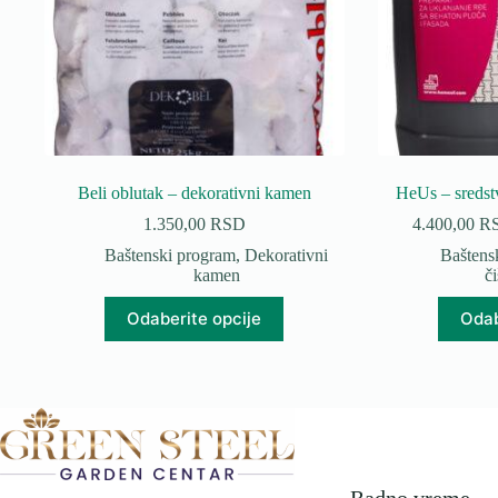
Beli oblutak – dekorativni kamen
HeUs – sredst
1.350,00
RSD
4.400,00
R
Baštenski program
,
Dekorativni
Baštens
kamen
či
Ovaj
Odaberite opcije
Odab
proizvod
ima
više
varijanti.
Opcije
mogu
biti
izabrane
na
Radno vreme