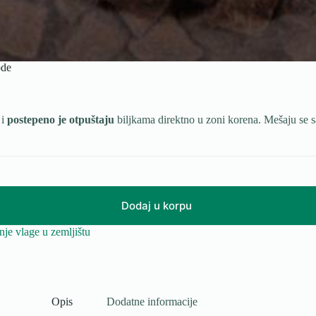
ode
i
postepeno je otpuštaju
biljkama direktno u zoni korena. Mešaju se s
Dodaj u korpu
je vlage u zemljištu
Opis
Dodatne informacije