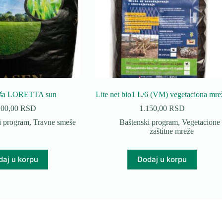
eša LORETTA sun
Lite net bio1 L/6 (VM) vegetaciona mre
200,00
RSD
1.150,00
RSD
i program
,
Travne smeše
Baštenski program
,
Vegetacione 
zaštitne mreže
aj u korpu
Dodaj u korpu