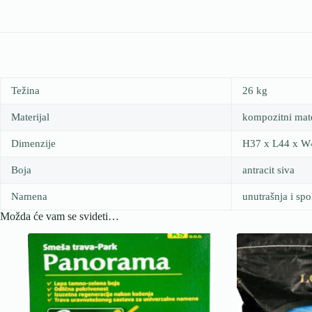
Težina
26 kg
Materijal
kompozitni mate
Dimenzije
H37 x L44 x 
Boja
antracit siva
Namena
unutrašnja i spo
Možda će vam se svideti…