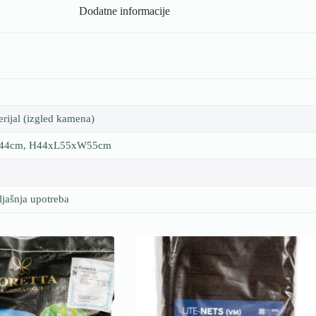
Dodatne informacije
rijal (izgled kamena)
W44cm, H44xL55xW55cm
ljašnja upotreba