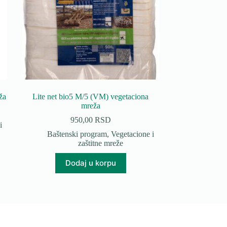
ža
Lite net bio5 M/5 (VM) vegetaciona
mreža
950,00
RSD
i
Baštenski program
,
Vegetacione i
zaštitne mreže
Dodaj u korpu