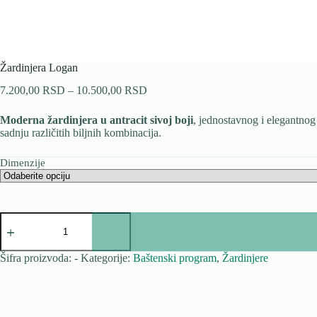
Žardinjera Logan
Raspon
7.200,00
RSD
–
10.500,00
RSD
cena:
od
Moderna žardinjera u antracit sivoj boji
, jednostavnog i elegantnog
7.200,00 RSD
sadnju različitih biljnih kombinacija.
do
10.500,00 RSD
Dimenzije
Žardinjera
Logan
količina
Šifra proizvoda:
-
Kategorije:
Baštenski program
,
Žardinjere