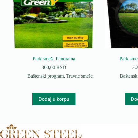
Park smeša Panorama
Park sm
360,00
RSD
3.
Baštenski program
,
Travne smeše
Baštensk
Dodaj u korpu
Dod