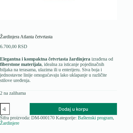
Žardinjera Atlanta četvrtasta
6.700,00
RSD
Elegantna i kompaktna četvrtasta žardinjera
izrađena od
fiberstone materijala
, idealna za isticanje pojedinačnih
biljaka na terasama, ulazima ili u enterijeru. Siva boja i
jednostavne linije omogućavaju lako uklapanje u različite
stilove uređenja.
2 na zalihama
Žardinjera
Dodaj u korpu
Atlanta
četvrtasta
Šifra proizvoda:
DM-000170
Kategorije:
Baštenski program
,
količina
Žardinjere