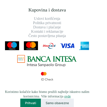
Kupovina i dostava
Uslovi korišćenja
Politika privatnosti
Dostava i plaćanje
Kontakt i reklamacije
Često postavljena pitanja
Koristimo kolačiće kako bismo pružili najbolje iskustvo našim
korisnicima. Više informacija
ovde
Prihvati
Samo obavezne
© 2026
greensteel.rs
, sva prava zadržana | Razvijeno od strane