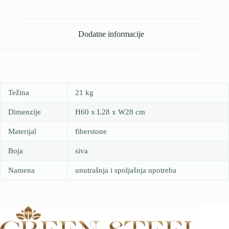
Dodatne informacije
Težina
21 kg
Dimenzije
H60 x L28 x W28 cm
Materijal
fiberstone
Boja
siva
Namena
unutrašnja i spoljašnja upotreba