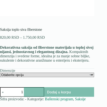
Saksija toplo siva fiberstone
Raspon
820,00
RSD
–
1.750,00
RSD
cena:
od
Dekorativna saksija od fiberstone materijala u toploj sivoj
820,00 RSD
nijansi, jednostavnog i elegantnog dizajna.
Kompaktnih
do
dimenzija i svedene forme, idealna je za manje sobne biljke,
1.750,00 RSD
sukulente i dekorativne aranžmane u enterijeru i eksterijeru.
Dimenzije
Saksija
Dodaj u korpu
toplo
siva
Šifra proizvoda:
-
Kategorije:
Baštenski program
,
Saksije
fiberstone
količina