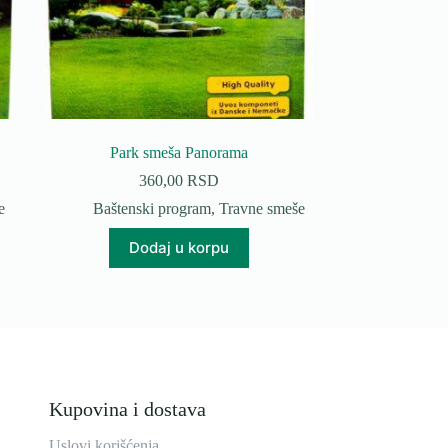
Park smeša Panorama
360,00
RSD
e
Baštenski program
,
Travne smeše
Dodaj u korpu
Kupovina i dostava
Uslovi korišćenja