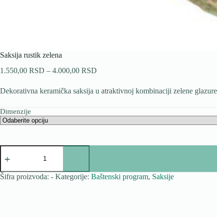
Saksija rustik zelena
Raspon
1.550,00
RSD
–
4.000,00
RSD
cena:
od
Dekorativna keramička saksija u atraktivnoj kombinaciji zelene glazure
1.550,00 RSD
do
Dimenzije
4.000,00 RSD
Saksija
rustik
zelena
količina
Šifra proizvoda:
-
Kategorije:
Baštenski program
,
Saksije