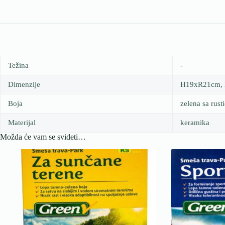
Težina
-
Dimenzije
H19xR21cm,
Boja
zelena sa rus
Materijal
keramika
Možda će vam se svideti…