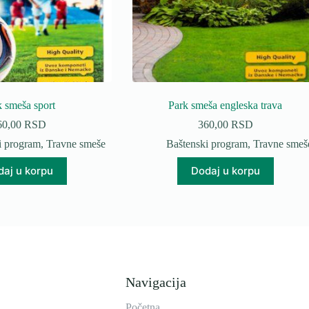
k smeša sport
Park smeša engleska trava
60,00
RSD
360,00
RSD
i program
,
Travne smeše
Baštenski program
,
Travne smeš
aj u korpu
Dodaj u korpu
Navigacija
Početna