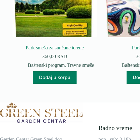
Park smeša za sunčane terene
Par
360,00
RSD
3
Baštenski program
,
Travne smeše
Baštensk
Dodaj u korpu
Dod
Radno vreme
Garden Centar Green Steel doo
pon - sub: 8-18h