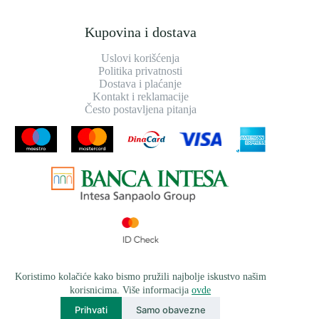
Kupovina i dostava
Uslovi korišćenja
Politika privatnosti
Dostava i plaćanje
Kontakt i reklamacije
Često postavljena pitanja
Koristimo kolačiće kako bismo pružili najbolje iskustvo našim
korisnicima. Više informacija
ovde
Prihvati
Samo obavezne
© 2026
greensteel.rs
, sva prava zadržana | Razvijeno od strane