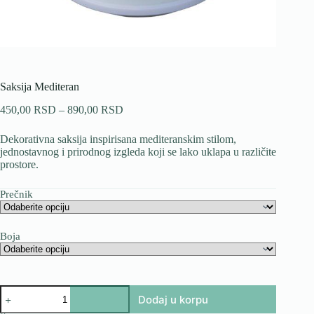
Saksija Mediteran
Raspon
450,00
RSD
–
890,00
RSD
cena:
od
Dekorativna saksija inspirisana mediteranskim stilom,
450,00 RSD
jednostavnog i prirodnog izgleda koji se lako uklapa u različite
do
prostore.
890,00 RSD
Prečnik
Boja
Saksija
Dodaj u korpu
Mediteran