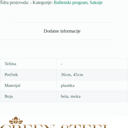
količina
Šifra proizvoda:
-
Kategorije:
Baštenski program
,
Saksije
Dodatne informacije
Težina
-
Prečnik
36cm, 45cm
Materijal
plastika
Boja
bela, moka