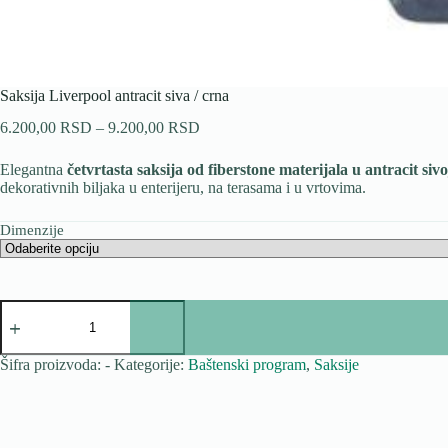
Saksija Liverpool antracit siva / crna
Raspon
6.200,00
RSD
–
9.200,00
RSD
cena:
od
Elegantna
četvrtasta saksija od fiberstone materijala u antracit sivo
6.200,00 RSD
dekorativnih biljaka u enterijeru, na terasama i u vrtovima.
do
9.200,00 RSD
Dimenzije
Saksija
Liverpool
antracit
siva
Šifra proizvoda:
-
Kategorije:
Baštenski program
,
Saksije
/
crna
količina