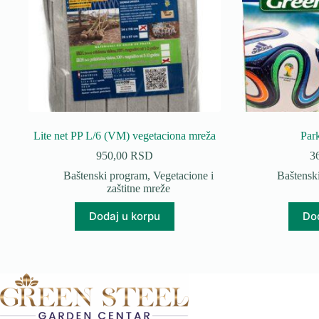
Lite net PP L/6 (VM) vegetaciona mreža
Par
950,00
RSD
3
Baštenski program
,
Vegetacione i
Baštensk
zaštitne mreže
Dodaj u korpu
Dod