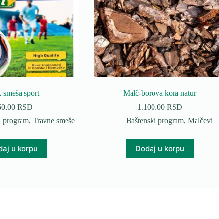
k smeša sport
Malč-borova kora natur
60,00
RSD
1.100,00
RSD
i program
,
Travne smeše
Baštenski program
,
Malčevi
aj u korpu
Dodaj u korpu