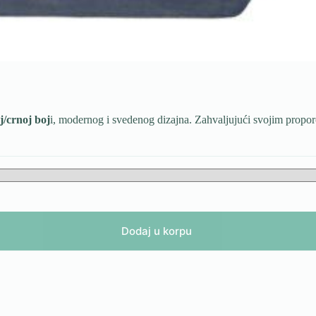
j/crnoj boj
i, modernog i svedenog dizajna. Zahvaljujući svojim proporcij
Dodaj u korpu