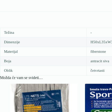
Težina
-
Dimenzije
H50xL35xW
Materijal
fiberstone
Boja
antracit siva
Oblik
četvrtasti
Možda će vam se svideti…