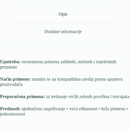
Opis
Dodatne informacije
Upotreba:
ravnomerna primena zaštitnih, mirisnih i repelentnih
preparata
Način primene:
montira se na kompatibilan uređaj prema uputstvu
proizvođača
Preporučena primena:
za tretiranje većih zelenih površina i travnjaka
Prednosti:
ujednačeno raspršivanje • veća efikasnost • brža primena •
jednostavnost