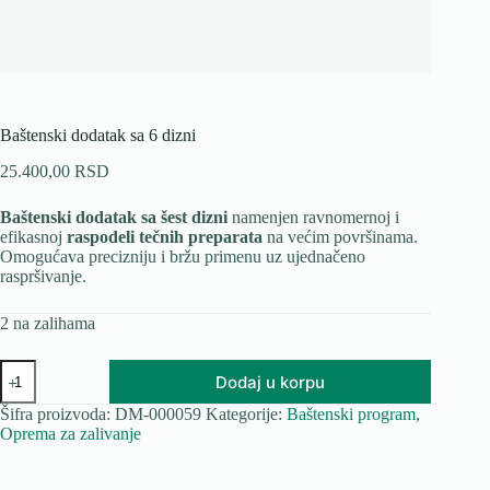
Baštenski dodatak sa 6 dizni
25.400,00
RSD
Baštenski dodatak sa šest dizni
namenjen ravnomernoj i
efikasnoj
raspodeli tečnih preparata
na većim površinama.
Omogućava precizniju i bržu primenu uz ujednačeno
raspršivanje.
2 na zalihama
Baštenski
Dodaj u korpu
dodatak
sa
Šifra proizvoda:
DM-000059
Kategorije:
Baštenski program
,
6
Oprema za zalivanje
dizni
količina