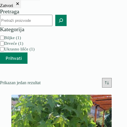
Zatvori
Pretraga
Pretraga
Kategorija
Kategorija
Biljke
(
1
)
Drveće
(
1
)
Ukrasno lišće
(
1
)
Prihvati
Prikazan jedan rezultat