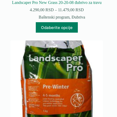
Landscaper Pro New Grass 20-20-08 đubrivo za travu
Raspon
4.290,00
RSD
–
11.479,00
RSD
cena:
Baštenski program
,
Đubriva
od
4.290,00 RSD
Ovaj
Odaberite opcije
do
proizvod
11.479,00 RSD
ima
više
varijanti.
Opcije
mogu
biti
izabrane
na
stranici
proizvoda.