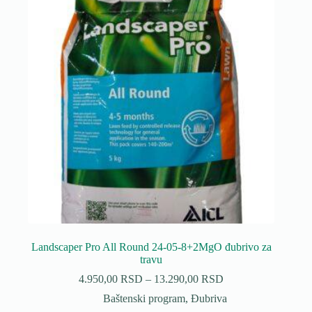
Landscaper Pro All Round 24-05-8+2MgO đubrivo za
travu
Raspon
4.950,00
RSD
–
13.290,00
RSD
cena:
Baštenski program
,
Đubriva
od