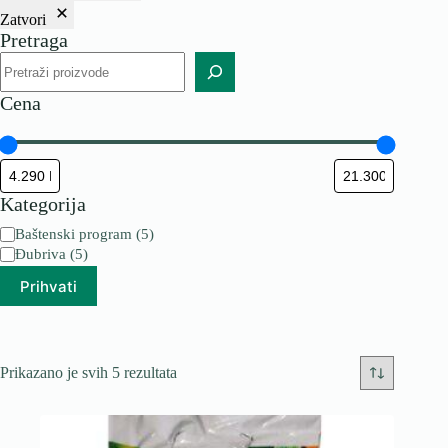
Zatvori
Pretraga
Pretraga
Cena
Kategorija
Kategorija
Baštenski program
(
5
)
Đubriva
(
5
)
Prihvati
Prikazano je svih 5 rezultata