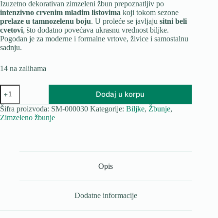
Izuzetno dekorativan zimzeleni žbun prepoznatljiv po
intenzivno crvenim mladim listovima
koji tokom sezone
prelaze u tamnozelenu boju
. U proleće se javljaju
sitni beli
cvetovi
, što dodatno povećava ukrasnu vrednost biljke.
Pogodan je za moderne i formalne vrtove, živice i samostalnu
sadnju.
14 na zalihama
Photinia
Dodaj u korpu
fraseri
"Magical
Šifra proizvoda:
SM-000030
Kategorije:
Biljke
,
Žbunje
,
Volcano"
Zimzeleno žbunje
količina
Opis
Dodatne informacije