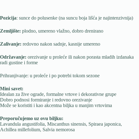
Pozicija
: sunce do polusenke (na suncu boja lišća je najintenzivnija)
Zemljište:
plodno, umereno vlažno, dobro drenirano
Zalivanje:
redovno nakon sadnje, kasnije umereno
Održavanje:
orezivanje u proleće ili nakon porasta mladih izdanaka
radi gustine i forme
Prihranjivanje: u proleće i po potrebi tokom sezone
Mini savet:
Idealan za žive ograde, formalne vrtove i dekorativne grupe
Dobro podnosi formiranje i redovno orezivanje
Može se koristiti i kao akcentna biljka u manjim vrtovima
Preporučujemo uz ovu biljku:
Lavandula angustifolia, Miscanthus sinensis, Spiraea japonica,
Achillea millefolium, Salvia nemorosa