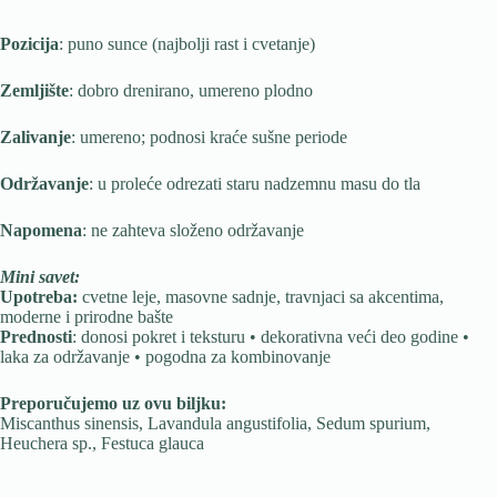
Pozicija
: puno sunce (najbolji rast i cvetanje)
Zemljište
: dobro drenirano, umereno plodno
Zalivanje
: umereno; podnosi kraće sušne periode
Održavanje
: u proleće odrezati staru nadzemnu masu do tla
Napomena
: ne zahteva složeno održavanje
Mini savet:
Upotreba:
cvetne leje, masovne sadnje, travnjaci sa akcentima,
moderne i prirodne bašte
Prednosti
: donosi pokret i teksturu • dekorativna veći deo godine •
laka za održavanje • pogodna za kombinovanje
Preporučujemo uz ovu biljku:
Miscanthus sinensis, Lavandula angustifolia, Sedum spurium,
Heuchera sp., Festuca glauca