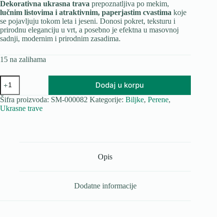
Dekorativna ukrasna trava
prepoznatljiva po mekim,
lučnim listovima i atraktivnim, paperjastim cvastima
koje
se pojavljuju tokom leta i jeseni. Donosi pokret, teksturu i
prirodnu eleganciju u vrt, a posebno je efektna u masovnoj
sadnji, modernim i prirodnim zasadima.
15 na zalihama
Pennisetum
Dodaj u korpu
količina
Šifra proizvoda:
SM-000082
Kategorije:
Biljke
,
Perene
,
Ukrasne trave
Opis
Dodatne informacije