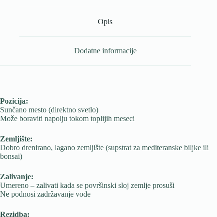
Opis
Dodatne informacije
Pozicija:
Sunčano mesto (direktno svetlo)
Može boraviti napolju tokom toplijih meseci
Zemljište:
Dobro drenirano, lagano zemljište (supstrat za mediteranske biljke ili
bonsai)
Zalivanje:
Umereno – zalivati kada se površinski sloj zemlje prosuši
Ne podnosi zadržavanje vode
Rezidba: