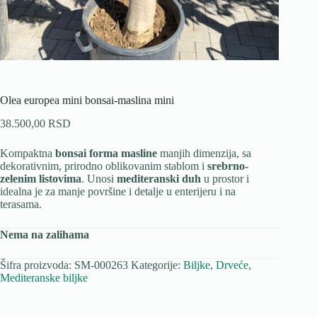
Olea europea mini bonsai-maslina mini
38.500,00
RSD
Kompaktna
bonsai forma masline
manjih dimenzija, sa
dekorativnim, prirodno oblikovanim stablom i
srebrno-
zelenim listovima
. Unosi
mediteranski duh
u prostor i
idealna je za manje površine i detalje u enterijeru i na
terasama.
Nema na zalihama
Šifra proizvoda:
SM-000263
Kategorije:
Biljke
,
Drveće
,
Mediteranske biljke