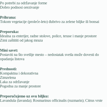
Po potrebi za održavanje forme
Dobro podnosi orezivanje
Prihrana:
Tokom vegetacije (proleće-leto) đubrivo za zelene biljke ili bonsai
Preporuka:
Idealna za enterijer, radne stolove, police, terase i manje prostore
Zimi zaštititi od jakog mraza
Mini savet:
Postaviti na što svetlije mesto – nedostatak svetla može dovesti do
opadanja listova
Prednosti:
Kompaktna i dekorativna
Zimzelena
Laka za održavanje
Pogodna za manje prostore
Preporučujemo uz ovu biljku:
Lavandula (lavanda); Rosmarinus officinalis (ruzmarin); Citrus vrste