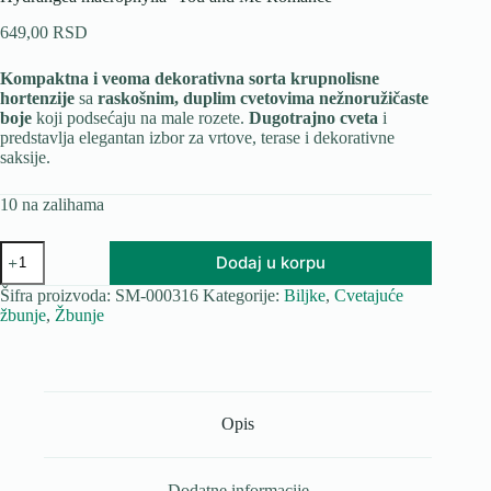
649,00
RSD
Kompaktna i veoma dekorativna sorta krupnolisne
hortenzije
sa
raskošnim, duplim cvetovima nežnoružičaste
boje
koji podsećaju na male rozete.
Dugotrajno cveta
i
predstavlja elegantan izbor za vrtove, terase i dekorativne
saksije.
10 na zalihama
Hydrangea
Dodaj u korpu
macrophylla
'You
Šifra proizvoda:
SM-000316
Kategorije:
Biljke
,
Cvetajuće
and
žbunje
,
Žbunje
Me
Romance'
količina
Opis
Dodatne informacije