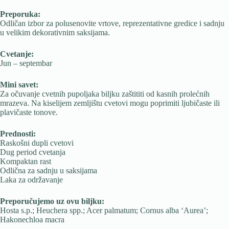
Preporuka:
Odličan izbor za polusenovite vrtove, reprezentativne gredice i sadnju
u velikim dekorativnim saksijama.
Cvetanje:
Jun – septembar
Mini savet:
Za očuvanje cvetnih pupoljaka biljku zaštititi od kasnih prolećnih
mrazeva. Na kiselijem zemljištu cvetovi mogu poprimiti ljubičaste ili
plavičaste tonove.
Prednosti:
Raskošni dupli cvetovi
Dug period cvetanja
Kompaktan rast
Odlična za sadnju u saksijama
Laka za održavanje
Preporučujemo uz ovu biljku:
Hosta s.p.; Heuchera spp.; Acer palmatum; Cornus alba ‘Aurea’;
Hakonechloa macra