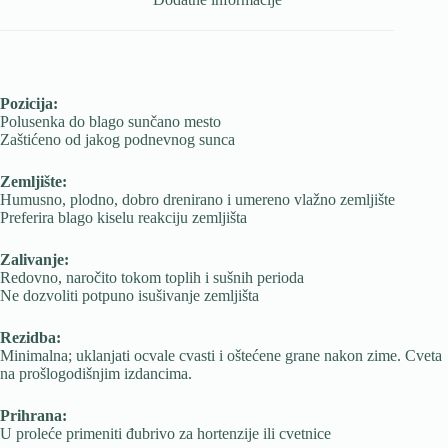
Pozicija:
Polusenka do blago sunčano mesto
Zaštićeno od jakog podnevnog sunca
Zemljište:
Humusno, plodno, dobro drenirano i umereno vlažno zemljište
Preferira blago kiselu reakciju zemljišta
Zalivanje:
Redovno, naročito tokom toplih i sušnih perioda
Ne dozvoliti potpuno isušivanje zemljišta
Rezidba:
Minimalna; uklanjati ocvale cvasti i oštećene grane nakon zime. Cveta
na prošlogodišnjim izdancima.
Prihrana:
U proleće primeniti đubrivo za hortenzije ili cvetnice