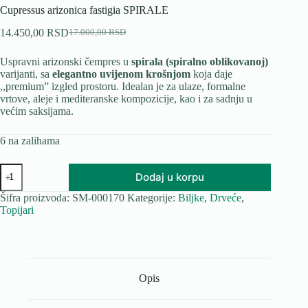
Cupressus arizonica fastigia SPIRALE
14.450,00
RSD
17.000,00
RSD
Originalna
Trenutna
cena
cena
Uspravni arizonski čempres u
spirala (spiralno oblikovanoj)
je
je:
varijanti, sa
elegantno uvijenom krošnjom
koja daje
bila:
14.450,00 RSD.
,,premium” izgled prostoru. Idealan je za ulaze, formalne
17.000,00 RSD.
vrtove, aleje i mediteranske kompozicije, kao i za sadnju u
većim saksijama.
6 na zalihama
Cupressus
Dodaj u korpu
arizonica
fastigia
Šifra proizvoda:
SM-000170
Kategorije:
Biljke
,
Drveće
,
SPIRALE
Topijari
količina
Opis