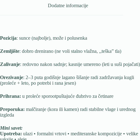
Dodatne informacije
Pozicija
: sunce (najbolje), može i polusenka
Zemljište
: dobro drenirano (ne voli stalno vlažna, ,,teška” tla)
Zalivanje
: redovno nakon sadnje; kasnije umereno (leti u suši pojačati)
Orezivanje
: 2–3 puta godišnje lagano šišanje radi zadržavanja kugli
(proleće + leto, po potrebi i rana jesen)
Prihrana:
u proleće sporootpuštajuće đubrivo za četinare
Preporuka:
malčiranje (kora ili kamen) radi stabilne vlage i urednog
izgleda
Mini savet:
Upotreba:
ulazi • formalni vrtovi • mediteranske kompozicije • velike
saksije • aleje