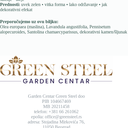
Prednosti:
uvek zelen • vitka forma • lako održavanje • jak
dekorativni efekat
Preporučujemo uz ovu biljku:
Olea europaea (maslina), Lavandula angustifolia, Pennisetum
alopecuroides, Santolina chamaecyparissus, dekorativni kamen/šljunak
Garden Centar Green Steel doo
PIB 104667469
MB 20211458
telefon: +381 66 261062
epošta: office@greensteel.rs
adresa: Stojadina Mirkovića 76,
11050 Beograd